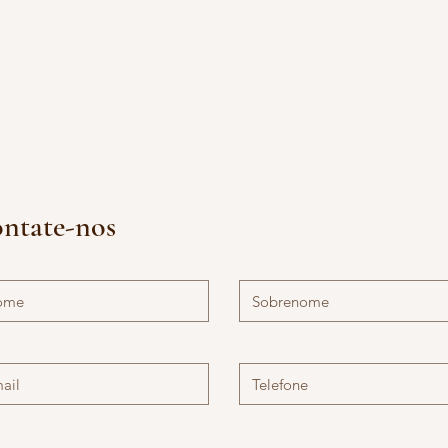
Espaços
Docência
Orientações
Músicas
Textos
ntate-nos