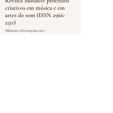
Revista Mosaico: processos
criativos em música e em
artes do som (ISSN
2966-
2311)
Maiores informações em:
https://wp.ufpel.edu.br/revistamosaico/
Laboratório
Ars Minuta:
processos
criativos em miniatura
Maiores informações em: