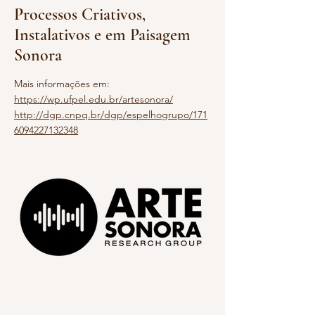
Processos Criativos,
Instalativos e em Paisagem
Sonora
Mais informações em:
https://wp.ufpel.edu.br/artesonora/
http://dgp.cnpq.br/dgp/espelhogrupo/171
6094227132348